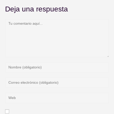
Deja una respuesta
Comentario
Introduce
tu
nombre
Introduce
o
tu
nombre
dirección
Introduce
de
de
la
usuario
correo
URL
para
electrónico