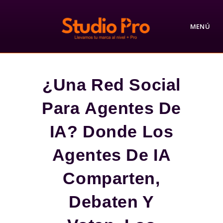
Ir
al
MENÚ
contenido
¿Una Red Social
Para Agentes De
IA? Donde Los
Agentes De IA
Comparten,
Debaten Y