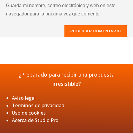
de
comentar
para
Guarda mi nombre, correo electrónico y web en este
tu
comentar
navegador para la próxima vez que comente.
web
(opcional)
¿Preparado para recibir una propuesta
irresistible?
Aviso legal
Términos de privacidad
Uso de cookies
Acerca de Studio Pro