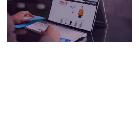
Te has preguntado ¿Por qué tu tienda en Shopify no
despega? Por más que subas productos y publiques en
tus redes sociales, las primeras ventas no llegan a tu
panel de administración. En Studio Pro nos tomamos la
tarea de investigar profundamente, desde las fuentes
más importantes e influyentes del comercio online, para
llegar a esa lista de items, o de requisitos fundamentales
para configurar una tienda que SI venda en Shopify. Aquí
tienes un checklist de 22 puntos claves, información de
calidad y resumida, para que examines tu tienda punto a