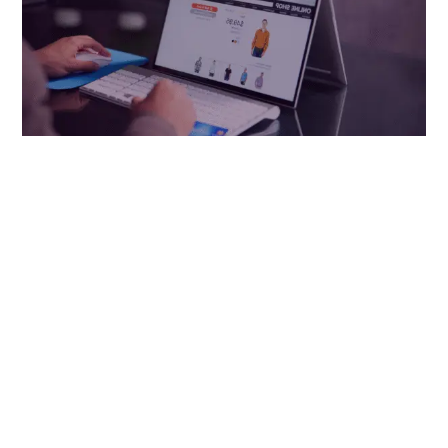
Te has preguntado ¿Por qué tu tienda en Shopify no
despega? Por más que subas productos y publiques en
tus redes sociales, las primeras ventas no llegan a tu
panel de administración. En Studio Pro nos tomamos la
tarea de investigar profundamente, desde las fuentes
más importantes e influyentes del comercio online, para
llegar a esa lista de items, o de requisitos fundamentales
para configurar una tienda que SI venda en Shopify. Aquí
tienes un checklist de 22 puntos claves, información de
calidad y resumida, para que examines tu tienda punto a