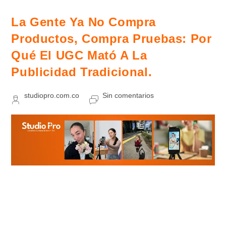
Mapa
Del
Ecommerce
La Gente Ya No Compra
En
Colombia
Productos, Compra Pruebas: Por
2025
Qué El UGC Mató A La
Publicidad Tradicional.
Autor
Comentarios
studiopro.com.co
Sin comentarios
de
de
la
la
entrada:
entrada:
En un mundo saturado de filtros y producciones
millonarias, la audiencia ha desarrollado una especie de
"ceguera publicitaria". Necesito modelos UGC Los
anuncios tradicionales, Con sus guiones perfectos y