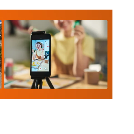
publicitaria". Necesito modelos UGC Los anuncios
barrera de escepticismo. Hoy en día, el consumidor
ealmente detiene el scroll en Instagram no es una