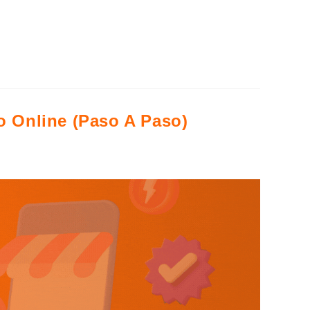
nder en un momento de conexión humana. El User
 Online (Paso A Paso)