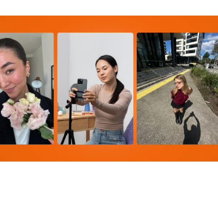
onarias, la audiencia ha desarrollado una especie de "ceguera 
nalcanzables, ya no logran conectar; al contrario, generan una 
iales y busca, en cambio, validación en lo cotidiano. Lo que r