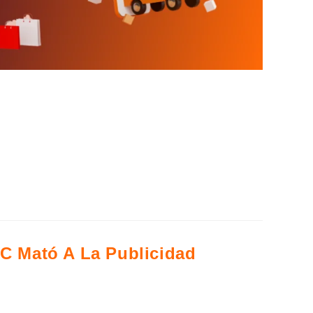
 la economía nacional. Al cierre de 2025, el sector
.1% respecto al año anterior, según datos de la
arte de este mercado, entender quién vende, qué
das online, categorías…
C Mató A La Publicidad