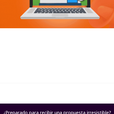
un giro inesperado. Para muchos emprendedores y empresas, l
a plataforma, es probable que te estés preguntando: ¿Perderé m
web, es el motor de tu negocio. La buena noticia es que esta tr
pia plataforma. ¿Por qué migrar es tu mejor opción?…
¿Preparado para recibir una propuesta irresistible?