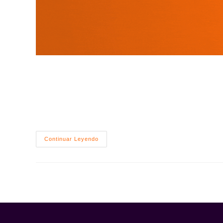
El ecosistema del e-commerce en Colombia ha dado 
incertidumbre. Si tu vitrina digital dependía de est
Studio Pro, entendemos que tu tienda no es solo una 
alquilar un espacio y empezar a ser dueño de tu pro
Mercado
Continuar Leyendo
Shops
Cerró,
¿ahora
Qué?
Solución
Para
Seguir
Vendiendo
Online
(Paso
A
Paso)