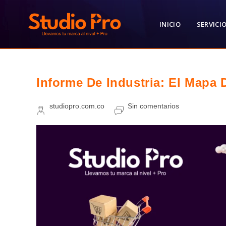
Ir
al
INICIO
SERVICI
contenido
Informe De Industria: El Mapa
Autor
Comentarios
studiopro.com.co
Sin comentarios
de
de
la
la
entrada:
entrada: