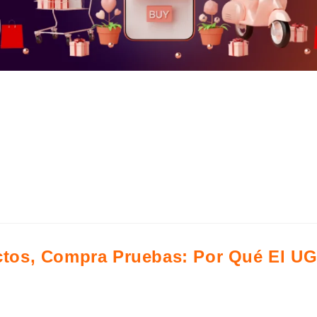
 una "tendencia" para consolidarse como un pilar estructural de
$145 billones de pesos, lo que representa un crecimiento del 11
 Para las marcas y emprendedores que buscan capturar una p
 hemos desglosado el mercado en los principales tipos de tien
tos, Compra Pruebas: Por Qué El UG