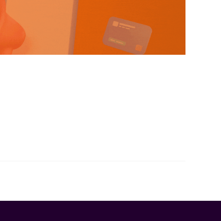
a noticia del cierre de Mercado Shops ha generado
is clientes? ¿Qué pasa con mi posicionamiento?En
ansición es la oportunidad perfecta para dejar de