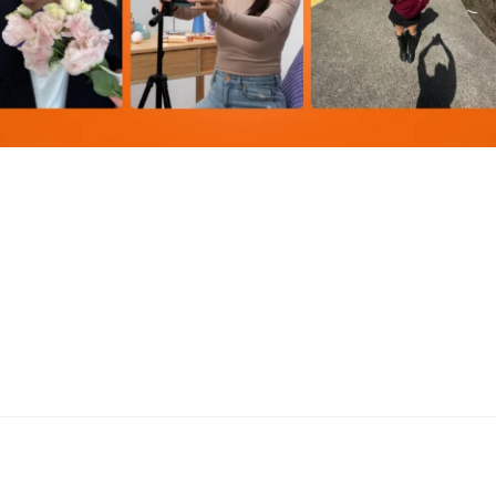
onarias, la audiencia ha desarrollado una especie de "ceguera 
nalcanzables, ya no logran conectar; al contrario, generan una 
iales y busca, en cambio, validación en lo cotidiano. Lo que r
ue comparte una experiencia real, transformando el acto de ve