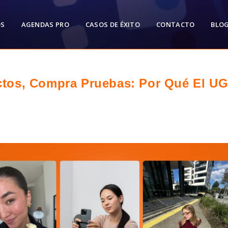
OS
AGENDAS PRO
CASOS DE ÉXITO
CONTACTO
BLO
tos, Compra Pruebas: Por Qué El UG