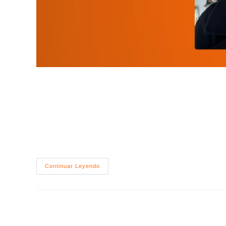
En un mundo saturado de filtros y producciones mill
tradicionales, Con sus guiones perfectos y modelos i
moderno ignora activamente las interrupciones comerc
pieza gráfica impecable, sino un rostro auténtico q
Generated…
La
Continuar Leyendo
Gente
Ya
No
Compra
Productos,
Compra
Pruebas:
Por