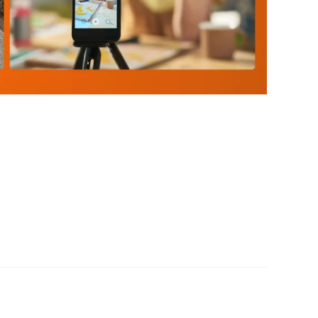
publicitaria". Necesito modelos UGC Los anuncios
barrera de escepticismo. Hoy en día, el consumidor
ealmente detiene el scroll en Instagram no es una
nder en un momento de conexión humana. El User