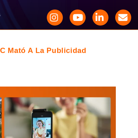
G
C Mató A La Publicidad